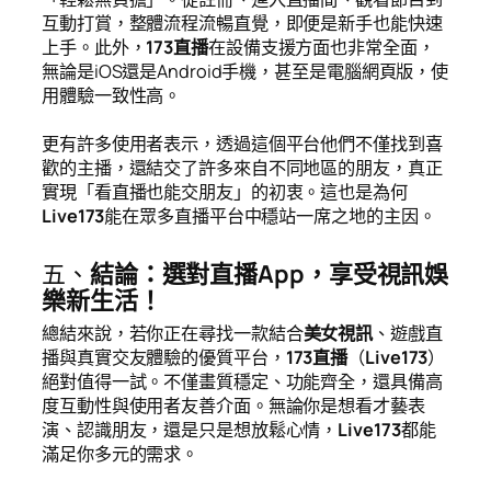
互動打賞，整體流程流暢直覺，即便是新手也能快速
上手。此外，
173直播
在設備支援方面也非常全面，
無論是iOS還是Android手機，甚至是電腦網頁版，使
用體驗一致性高。
更有許多使用者表示，透過這個平台他們不僅找到喜
歡的主播，還結交了許多來自不同地區的朋友，真正
實現「看直播也能交朋友」的初衷。這也是為何
Live173
能在眾多直播平台中穩站一席之地的主因。
五、
結論：選對直播App，享受視訊娛
樂新生活！
總結來說，若你正在尋找一款結合
美女視訊
、遊戲直
播與真實交友體驗的優質平台，
173直播
（
Live173
）
絕對值得一試。不僅畫質穩定、功能齊全，還具備高
度互動性與使用者友善介面。無論你是想看才藝表
演、認識朋友，還是只是想放鬆心情，
Live173
都能
滿足你多元的需求。