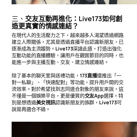
三、
交友互動再進化：Live173如何創
造更真實的情感連結？
在現代人的生活壓力之下，越來越多人渴望透過網路
建立人際關係，尤其是透過直播平台認識新朋友，已
逐漸成為主流趨勢。
Live173
深諳此道，打造出強化
互動功能的直播體驗，讓用戶在觀賞節目的同時，也
能進一步與主播互動、交友、建立情感連結。
除了基本的聊天室與送禮功能，
173直播
還推出「一
對一私聊」、「快速配對」等功能，提升用戶間的交
流效率。對於希望找到志同道合對象的朋友來說，這
不僅是一個娛樂平台，更是優質的
交友App
選擇。特
別是想透過
美女視訊
認識新朋友的族群，
Live173
可
說是再適合不過。