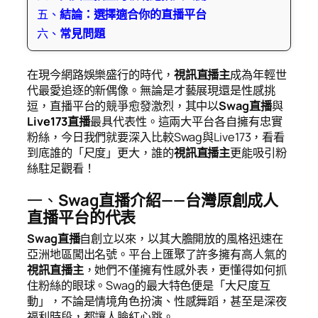
五、
結論：選擇適合你的直播平台
六、
常見問題
在現今網路娛樂盛行的時代，
視訊直播主
成為年輕世
代最愛追逐的新偶像。無論是才藝展現還是性感挑
逗，直播平台的競爭愈發激烈，其中以
Swag直播
與
Live173
直播
最具代表性。這兩大平台各自擁有忠實
粉絲，今日我們就要深入比較Swag與Live173，看看
到底誰的「尺度」更大，誰的
視訊直播主
更能吸引粉
絲駐足觀看！
一、
Swag直播介紹——台灣原創成人
直播平台的代表
Swag直播
自創立以來，以其大膽開放的風格迅速在
亞洲地區闖出名號。平台上匯聚了許多擁有高人氣的
視訊直播主
，她們不僅擁有性感外表，更懂得如何抓
住粉絲的眼球。Swag的最大特色便是「大尺度互
動」，不論是情境角色扮演、性感舞蹈，甚至是深夜
福利時段，都讓人臉紅心跳。