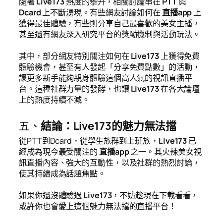
隨著
Live173
熱度的攀升，相關討論串在
PTT
與
Dcard
上不斷湧現。有些網友討論如何在
直播app
上
獲得最佳體驗，有些則分享自己最喜歡的美女主播，
甚至還有網友深入研究平台的獎勵機制與活動玩法。
其中，部分網友特別關注如何在
Live173
上獲得免費
體驗機會，甚至有人發起「分享免費點數」的活動，
讓更多新手能夠親身體驗這個高人氣的視訊直播平
台。這種社群力量的發酵，也讓
Live173
在各大論壇
上的熱度持續不減。
五、
結論：Live173的魅力無法擋
從PTT到Dcard，從學生族群到上班族，
Live173
已
經成為現今最受關注的
直播app
之一。其火辣美女視
訊直播內容、強大的互動性，以及社群的熱烈討論，
使其持續成為話題焦點。
如果你還沒體驗過
Live173
，不妨趁現在下載看看，
或許你也會愛上這個魅力無法擋的直播平台！