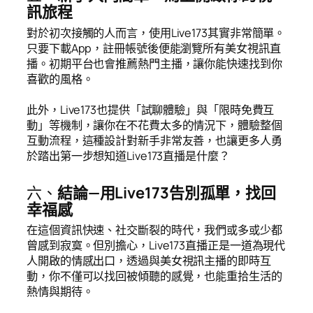
訊旅程
對於初次接觸的人而言，使用Live173其實非常簡單。
只要下載App，註冊帳號後便能瀏覽所有美女視訊直
播。初期平台也會推薦熱門主播，讓你能快速找到你
喜歡的風格。
此外，Live173也提供「試聊體驗」與「限時免費互
動」等機制，讓你在不花費太多的情況下，體驗整個
互動流程，這種設計對新手非常友善，也讓更多人勇
於踏出第一步想知道Live173直播是什麼？
六、
結論—用Live173告別孤單，找回
幸福感
在這個資訊快速、社交斷裂的時代，我們或多或少都
曾感到寂寞。但別擔心，Live173直播正是一道為現代
人開啟的情感出口，透過與美女視訊主播的即時互
動，你不僅可以找回被傾聽的感覺，也能重拾生活的
熱情與期待。