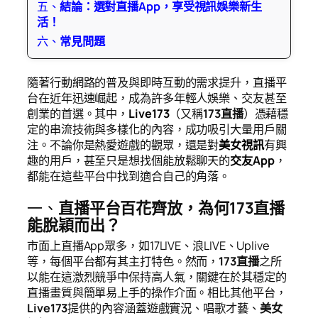
五、
結論：選對直播App，享受視訊娛樂新生
活！
六、
常見問題
隨著行動網路的普及與即時互動的需求提升，直播平
台在近年迅速崛起，成為許多年輕人娛樂、交友甚至
創業的首選。其中，
Live173
（又稱
173直播
）憑藉穩
定的串流技術與多樣化的內容，成功吸引大量用戶關
注。不論你是熱愛遊戲的觀眾，還是對
美女視訊
有興
趣的用戶，甚至只是想找個能放鬆聊天的
交友App
，
都能在這些平台中找到適合自己的角落。
一、
直播平台百花齊放，為何173直播
能脫穎而出？
市面上直播App眾多，如17LIVE、浪LIVE、Uplive
等，每個平台都有其主打特色。然而，
173直播
之所
以能在這激烈競爭中保持高人氣，關鍵在於其穩定的
直播畫質與簡單易上手的操作介面。相比其他平台，
Live173
提供的內容涵蓋遊戲實況、唱歌才藝、
美女