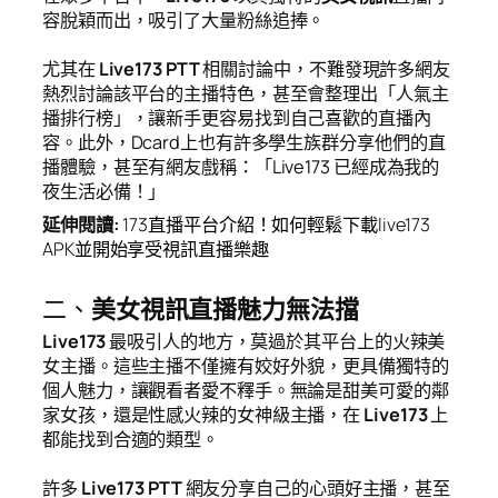
容脫穎而出，吸引了大量粉絲追捧。
尤其在
Live173 PTT
相關討論中，不難發現許多網友
熱烈討論該平台的主播特色，甚至會整理出「人氣主
播排行榜」，讓新手更容易找到自己喜歡的直播內
容。此外，Dcard上也有許多學生族群分享他們的直
播體驗，甚至有網友戲稱：「Live173 已經成為我的
夜生活必備！」
延伸閱讀
:
173直播平台介紹！如何輕鬆下載live173
APK並開始享受視訊直播樂趣
二、
美女視訊直播魅力無法擋
Live173
最吸引人的地方，莫過於其平台上的火辣美
女主播。這些主播不僅擁有姣好外貌，更具備獨特的
個人魅力，讓觀看者愛不釋手。無論是甜美可愛的鄰
家女孩，還是性感火辣的女神級主播，在
Live173
上
都能找到合適的類型。
許多
Live173 PTT
網友分享自己的心頭好主播，甚至