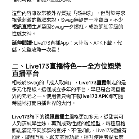
這些內容雖然常被外界質疑「擦邊球」，但對於尋求
視覺刺激的觀眾來說，Swag無疑是一座寶庫。不少
視訊直播主
甚至因Swag一夕爆紅，成為網紅等級的
性感女神。
延伸閱讀
:
Live173
直播
App
：大陸版、
APK
下載、代
儲，完整攻略一次看！
二、
Live173直播特色——全方位娛樂
直播平台
相較於Swag的「成人取向」，
Live173直播
則走的是
多元化路線。這個成立多年的平台，早已是台灣直播
界的元老之一。使用者只需下載
live173 APK
即可隨
時隨地打開直播世界的大門。
Live173
旗下的
視訊直播主
風格更加多元，從甜美可
人到清純學生妹，再到成熟性感的姐姐型，每種風格
都能滿足不同族群的喜好。不僅如此，Live173還設有
K歌、遊戲互動、聊天室等功能，提升使用者黏著度