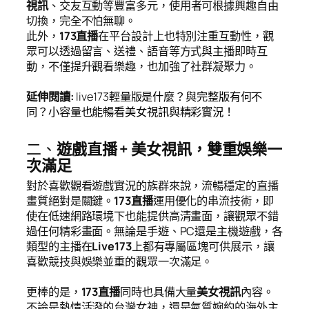
視訊
、交友互動等豐富多元，使用者可根據興趣自由
切換，完全不怕無聊。
此外，
173直播
在平台設計上也特別注重互動性，觀
眾可以透過留言、送禮、語音等方式與主播即時互
動，不僅提升觀看樂趣，也加強了社群凝聚力。
延伸閱讀
:
live173輕量版是什麼？與完整版有何不
同？小容量也能暢看美女視訊與精彩實況！
二、
遊戲直播 + 美女視訊，雙重娛樂一
次滿足
對於喜歡觀看遊戲實況的族群來說，流暢穩定的直播
畫質絕對是關鍵。
173直播
運用優化的串流技術，即
使在低速網路環境下也能提供高清畫面，讓觀眾不錯
過任何精彩畫面。無論是手遊、PC還是主機遊戲，各
類型的主播在
Live173
上都有專屬區塊可供展示，讓
喜歡競技與娛樂並重的觀眾一次滿足。
更棒的是，
173直播
同時也具備大量
美女視訊
內容。
不論是熱情活潑的台灣女神，還是氣質婉約的海外主