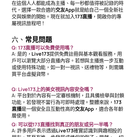
在這個人人都能成為主播、每一秒都值得被記錄的時
代，選擇一款合適的
交友App
就是給自己一個全新社
交與娛樂的開始。現在就加入
173直播
，開啟你的專
屬視訊旅程吧！
六、
常見問題
Q: 173直播可以免費使用嗎？
A: 是的，
Live173
提供免費註冊與基本觀看服務，用
戶可以瀏覽大部分直播內容。若想與主播進一步互動
或使用特殊功能，如一對一視訊、送禮物等，則需購
買平台虛擬貨幣。
Q: Live173上的美女視訊內容安全嗎？
A: 平台對於內容有一定審核機制，且具備檢舉與封鎖
功能，若發現不當行為可即時處理。整體來說，
173
直播
是一個安全且互動性高的
交友App
，適合各年齡
層使用。
Q: 可以從173直播找到真正的朋友或另一半嗎？
A: 許多用戶表示透過
Live173
確實認識到興趣相投的