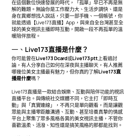
在這個數位快速發展的時代，「孤單」早已不再是無
解的難題。無論你是工作壓力大、生活步調快、還是
身在異鄉想找人說話，只要一部手機、一個帳號，你
就能透過【Live173直播】App，與來自全台灣甚至全
球的美女視訊主播即時互動，開啟一段不再孤單的溫
暖陪伴旅程。
一、
Live173直播是什麼？
你可能曾在
Live173 Dcard
或
Live173 ptt
上看過討
論，有人分享自己如何在深夜與主播聊天，有人推薦
哪幾位美女主播最有魅力，但你真的了解
Live173直
播是什麼
嗎？
Live173直播是一款結合娛樂、互動與陪伴功能的視訊
直播平台。與傳統社交媒體不同，它主打「即時互
動」與「真實連線」，不再只是單向觀看，而是讓觀
眾能與主播零距離溝通、互動、甚至培養真摯的情感
平台上聚集了眾多風格各異的美女視訊主播，不管你
喜歡溫柔、活潑、知性還是搞笑風格的那都能找到。