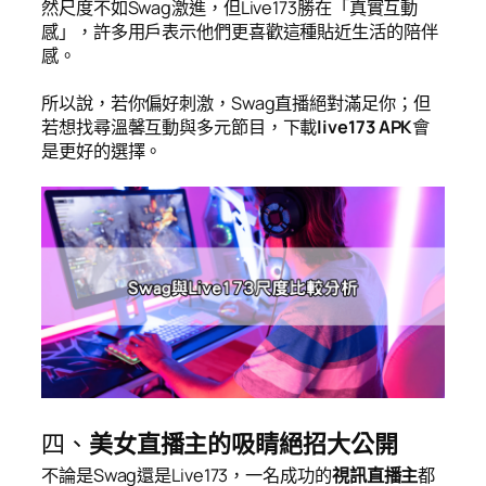
然尺度不如Swag激進，但Live173勝在「真實互動
感」，許多用戶表示他們更喜歡這種貼近生活的陪伴
感。
所以說，若你偏好刺激，Swag直播絕對滿足你；但
若想找尋溫馨互動與多元節目，下載
live173 APK
會
是更好的選擇。
四、
美女直播主的吸睛絕招大公開
不論是Swag還是Live173，一名成功的
視訊直播主
都