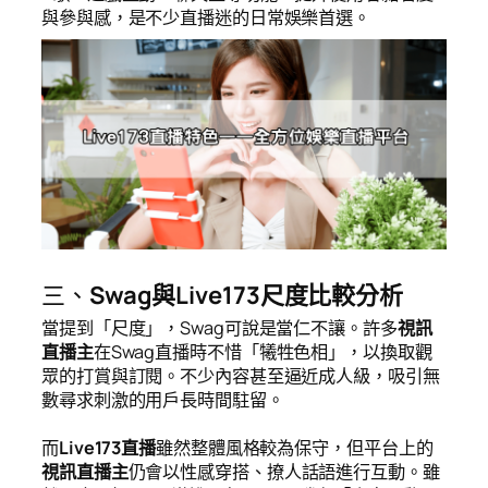
與參與感，是不少直播迷的日常娛樂首選。
三、
Swag與Live173尺度比較分析
當提到「尺度」，Swag可說是當仁不讓。許多
視訊
直播主
在Swag直播時不惜「犧牲色相」，以換取觀
眾的打賞與訂閱。不少內容甚至逼近成人級，吸引無
數尋求刺激的用戶長時間駐留。
而
Live173直播
雖然整體風格較為保守，但平台上的
視訊直播主
仍會以性感穿搭、撩人話語進行互動。雖