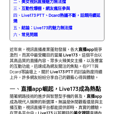
二、
美女視訊直播魅力無法擋
三、
互動性爆棚，網友瘋狂參與
四、
Live173 PTT、Dcard熱議不斷，話題持續延
燒
五、
結論：Live173的魅力無法擋
六、
常見問題
近年來，視訊直播產業蓬勃發展，各大
直播app
競爭
激烈，而其中最受矚目的當屬
Live173
。這個平台以
其高品質的直播內容、眾多火辣美女主播，以及豐富
的互動功能，迅速成為網友關注的焦點。在PTT與
Dcard等論壇上，關於
Live173 PTT
的討論熱度持續
上升，許多網友紛紛分享自己的觀看心得與體驗。
一、
直播app崛起，Live173成為熱點
隨著網路技術的進步與智慧型手機的普及，
直播app
成為現代人娛樂的新選擇。無論是休閒觀看還是與主
播互動，視訊直播平台都能提供即時、真實的體驗。
在眾多平台中，
Live173
以其獨特的
美女視訊
直播內