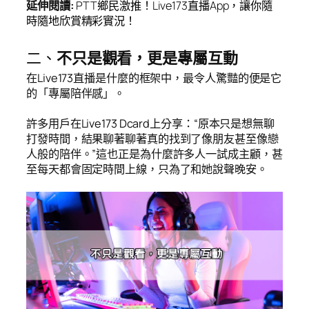
延伸閱讀
:
PTT
鄉民激推！
Live173
直播
App
，讓你隨
時隨地欣賞精彩實況！
二、
不只是觀看，更是專屬互動
在Live173直播是什麼的框架中，最令人驚豔的便是它
的「專屬陪伴感」。
許多用戶在Live173 Dcard上分享：“原本只是想無聊
打發時間，結果聊著聊著真的找到了像朋友甚至像戀
人般的陪伴。”這也正是為什麼許多人一試成主顧，甚
至每天都會固定時間上線，只為了和她說聲晚安。