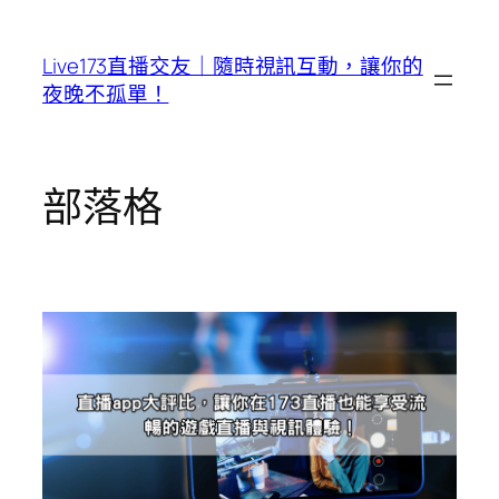
跳
至
Live173直播交友｜隨時視訊互動，讓你的
主
夜晚不孤單！
要
內
容
部落格