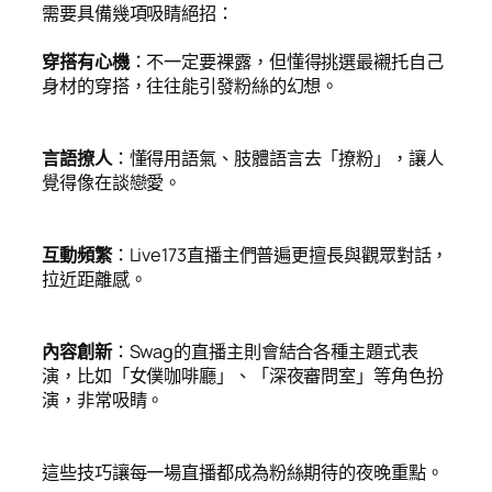
需要具備幾項吸睛絕招：
穿搭有心機
：不一定要裸露，但懂得挑選最襯托自己
身材的穿搭，往往能引發粉絲的幻想。
言語撩人
：懂得用語氣、肢體語言去「撩粉」，讓人
覺得像在談戀愛。
互動頻繁
：Live173直播主們普遍更擅長與觀眾對話，
拉近距離感。
內容創新
：Swag的直播主則會結合各種主題式表
演，比如「女僕咖啡廳」、「深夜審問室」等角色扮
演，非常吸睛。
這些技巧讓每一場直播都成為粉絲期待的夜晚重點。