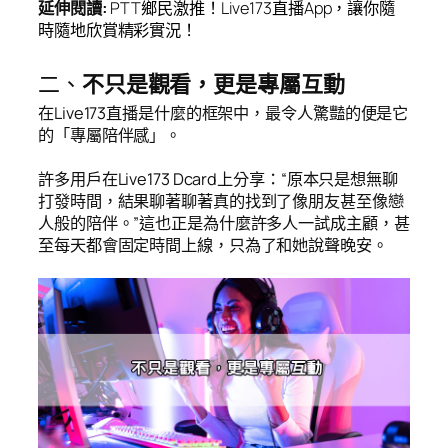
延伸閱讀
:
PTT
鄉民激推！
Live173
直播
App
，讓你隨
時隨地欣賞精彩實況！
二、
不只是觀看，更是專屬互動
在Live173直播是什麼的框架中，最令人驚豔的便是它
的「專屬陪伴感」。
許多用戶在Live173 Dcard上分享：“原本只是想無聊
打發時間，結果聊著聊著真的找到了像朋友甚至像戀
人般的陪伴。”這也正是為什麼許多人一試成主顧，甚
至每天都會固定時間上線，只為了和她說聲晚安。