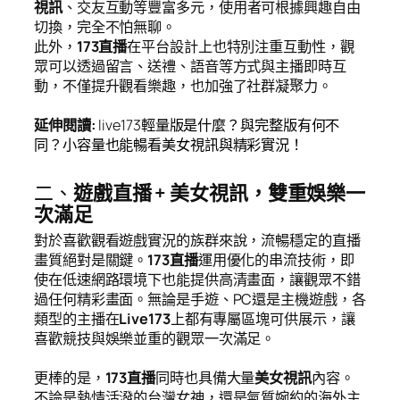
視訊
、交友互動等豐富多元，使用者可根據興趣自由
切換，完全不怕無聊。
此外，
173直播
在平台設計上也特別注重互動性，觀
眾可以透過留言、送禮、語音等方式與主播即時互
動，不僅提升觀看樂趣，也加強了社群凝聚力。
延伸閱讀
:
live173輕量版是什麼？與完整版有何不
同？小容量也能暢看美女視訊與精彩實況！
二、
遊戲直播 + 美女視訊，雙重娛樂一
次滿足
對於喜歡觀看遊戲實況的族群來說，流暢穩定的直播
畫質絕對是關鍵。
173直播
運用優化的串流技術，即
使在低速網路環境下也能提供高清畫面，讓觀眾不錯
過任何精彩畫面。無論是手遊、PC還是主機遊戲，各
類型的主播在
Live173
上都有專屬區塊可供展示，讓
喜歡競技與娛樂並重的觀眾一次滿足。
更棒的是，
173直播
同時也具備大量
美女視訊
內容。
不論是熱情活潑的台灣女神，還是氣質婉約的海外主