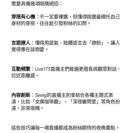
需要具備幾項吸睛絕招：
穿搭有心機
：不一定要裸露，但懂得挑選最襯托自己
身材的穿搭，往往能引發粉絲的幻想。
言語撩人
：懂得用語氣、肢體語言去「撩粉」，讓人
覺得像在談戀愛。
互動頻繁
：Live173直播主們普遍更擅長與觀眾對話，
拉近距離感。
內容創新
：Swag的直播主則會結合各種主題式表
演，比如「女僕咖啡廳」、「深夜審問室」等角色扮
演，非常吸睛。
這些技巧讓每一場直播都成為粉絲期待的夜晚重點。