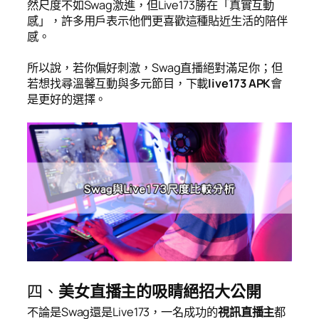
然尺度不如Swag激進，但Live173勝在「真實互動
感」，許多用戶表示他們更喜歡這種貼近生活的陪伴
感。
所以說，若你偏好刺激，Swag直播絕對滿足你；但
若想找尋溫馨互動與多元節目，下載
live173 APK
會
是更好的選擇。
四、
美女直播主的吸睛絕招大公開
不論是Swag還是Live173，一名成功的
視訊直播主
都