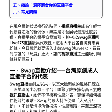
五、
結論：選擇適合你的直播平台
六、
常見問題
在現今網路娛樂盛行的時代，
視訊直播主
成為年輕世
代最愛追逐的新偶像。無論是才藝展現還是性感挑
逗，直播平台的競爭愈發激烈，其中以
Swag直播
與
Live173
直播
最具代表性。這兩大平台各自擁有忠實
粉絲，今日我們就要深入比較Swag與Live173，看看
到底誰的「尺度」更大，誰的
視訊直播主
更能吸引粉
絲駐足觀看！
一、
Swag直播介紹——台灣原創成人
直播平台的代表
Swag直播
自創立以來，以其大膽開放的風格迅速在
亞洲地區闖出名號。平台上匯聚了許多擁有高人氣的
視訊直播主
，她們不僅擁有性感外表，更懂得如何抓
住粉絲的眼球。Swag的最大特色便是「大尺度互
動」，不論是情境角色扮演、性感舞蹈，甚至是深夜
福利時段，都讓人臉紅心跳。