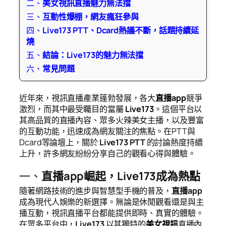
二、
美女視訊直播魅力無法擋
三、
互動性爆棚，網友瘋狂參與
四、
Live173 PTT、Dcard熱議不斷，話題持續延
燒
五、
結論：Live173的魅力無法擋
六、
常見問題
近年來，視訊直播產業蓬勃發展，各大
直播app
競爭
激烈，而其中最受矚目的當屬
Live173
。這個平台以
其高品質的直播內容、眾多火辣美女主播，以及豐富
的互動功能，迅速成為網友關注的焦點。在PTT與
Dcard等論壇上，關於
Live173 PTT
的討論熱度持續
上升，許多網友紛紛分享自己的觀看心得與體驗。
一、
直播app崛起，Live173成為熱點
隨著網路技術的進步與智慧型手機的普及，
直播app
成為現代人娛樂的新選擇。無論是休閒觀看還是與主
播互動，視訊直播平台都能提供即時、真實的體驗。
在眾多平台中，
Live173
以其獨特的
美女視訊
直播內