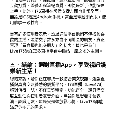
互動打賞，整體流程流暢直覺，即便是新手也能快速
上手。此外，
173直播
在設備支援方面也非常全面，
無論是iOS還是Android手機，甚至是電腦網頁版，使
用體驗一致性高。
更有許多使用者表示，透過這個平台他們不僅找到喜
歡的主播，還結交了許多來自不同地區的朋友，真正
實現「看直播也能交朋友」的初衷。這也是為何
Live173
能在眾多直播平台中穩站一席之地的主因。
五、
結論：選對直播App，享受視訊娛
樂新生活！
總結來說，若你正在尋找一款結合
美女視訊
、遊戲直
播與真實交友體驗的優質平台，
173直播
（
Live173
）
絕對值得一試。不僅畫質穩定、功能齊全，還具備高
度互動性與使用者友善介面。無論你是想看才藝表
演、認識朋友，還是只是想放鬆心情，
Live173
都能
滿足你多元的需求。