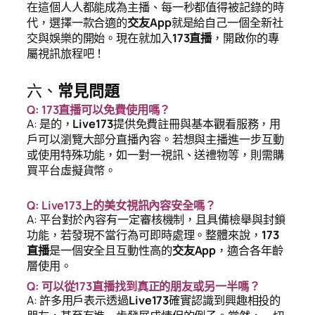
在這個人人都能成為主播、每一秒都值得被記錄的時
代，選擇一款合適的
交友App
就是給自己一個全新社
交與娛樂的開始。現在就加入
173直播
，開啟你的專
屬視訊旅程吧！
六、
常見問題
Q: 173直播可以免費使用嗎？
A: 是的，
Live173
提供免費註冊與基本觀看服務，用
戶可以瀏覽大部分直播內容。若想與主播進一步互動
或使用特殊功能，如一對一視訊、送禮物等，則需購
買平台虛擬貨幣。
Q: Live173上的美女視訊內容安全嗎？
A: 平台對於內容有一定審核機制，且具備檢舉與封鎖
功能，若發現不當行為可即時處理。整體來說，
173
直播
是一個安全且互動性高的
交友App
，適合各年齡
層使用。
Q: 可以從173直播找到真正的朋友或另一半嗎？
A: 許多用戶表示透過
Live173
確實認識到興趣相投的