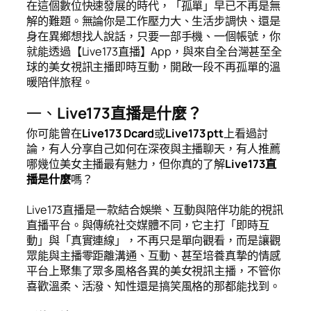
在這個數位快速發展的時代，「孤單」早已不再是無
解的難題。無論你是工作壓力大、生活步調快、還是
身在異鄉想找人說話，只要一部手機、一個帳號，你
就能透過【Live173直播】App，與來自全台灣甚至全
球的美女視訊主播即時互動，開啟一段不再孤單的溫
暖陪伴旅程。
一、
Live173直播是什麼？
你可能曾在
Live173 Dcard
或
Live173 ptt
上看過討
論，有人分享自己如何在深夜與主播聊天，有人推薦
哪幾位美女主播最有魅力，但你真的了解
Live173直
播是什麼
嗎？
Live173直播是一款結合娛樂、互動與陪伴功能的視訊
直播平台。與傳統社交媒體不同，它主打「即時互
動」與「真實連線」，不再只是單向觀看，而是讓觀
眾能與主播零距離溝通、互動、甚至培養真摯的情感
平台上聚集了眾多風格各異的美女視訊主播，不管你
喜歡溫柔、活潑、知性還是搞笑風格的那都能找到。