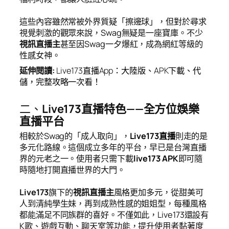
這些內容雖然常被外界質疑「擦邊球」，但對於尋求
視覺刺激的觀眾來說，Swag無疑是一座寶庫。不少
視訊直播主
甚至因Swag一夕爆紅，成為網紅等級的
性感女神。
延伸閱讀
:
Live173
直播
App
：大陸版、
APK
下載、代
儲，完整攻略一次看！
二、
Live173直播特色——全方位娛樂
直播平台
相較於Swag的「成人取向」，
Live173直播
則走的是
多元化路線。這個成立多年的平台，早已是台灣直播
界的元老之一。使用者只需下載
live173 APK
即可隨
時隨地打開直播世界的大門。
Live173
旗下的
視訊直播主
風格更加多元，從甜美可
人到清純學生妹，再到成熟性感的姐姐型，每種風格
都能滿足不同族群的喜好。不僅如此，Live173還設有
K歌、遊戲互動、聊天室等功能，提升使用者黏著度