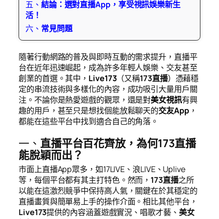
五、
結論：選對直播App，享受視訊娛樂新生
活！
六、
常見問題
隨著行動網路的普及與即時互動的需求提升，直播平
台在近年迅速崛起，成為許多年輕人娛樂、交友甚至
創業的首選。其中，
Live173
（又稱
173直播
）憑藉穩
定的串流技術與多樣化的內容，成功吸引大量用戶關
注。不論你是熱愛遊戲的觀眾，還是對
美女視訊
有興
趣的用戶，甚至只是想找個能放鬆聊天的
交友App
，
都能在這些平台中找到適合自己的角落。
一、
直播平台百花齊放，為何173直播
能脫穎而出？
市面上直播App眾多，如17LIVE、浪LIVE、Uplive
等，每個平台都有其主打特色。然而，
173直播
之所
以能在這激烈競爭中保持高人氣，關鍵在於其穩定的
直播畫質與簡單易上手的操作介面。相比其他平台，
Live173
提供的內容涵蓋遊戲實況、唱歌才藝、
美女