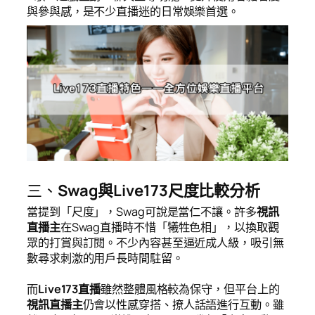
與參與感，是不少直播迷的日常娛樂首選。
三、
Swag與Live173尺度比較分析
當提到「尺度」，Swag可說是當仁不讓。許多
視訊
直播主
在Swag直播時不惜「犧牲色相」，以換取觀
眾的打賞與訂閱。不少內容甚至逼近成人級，吸引無
數尋求刺激的用戶長時間駐留。
而
Live173直播
雖然整體風格較為保守，但平台上的
視訊直播主
仍會以性感穿搭、撩人話語進行互動。雖