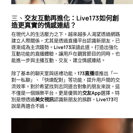
三、
交友互動再進化：Live173如何創
造更真實的情感連結？
在現代人的生活壓力之下，越來越多人渴望透過網路
建立人際關係，尤其是透過直播平台認識新朋友，已
逐漸成為主流趨勢。
Live173
深諳此道，打造出強化
互動功能的直播體驗，讓用戶在觀賞節目的同時，也
能進一步與主播互動、交友、建立情感連結。
除了基本的聊天室與送禮功能，
173直播
還推出「一
對一私聊」、「快速配對」等功能，提升用戶間的交
流效率。對於希望找到志同道合對象的朋友來說，這
不僅是一個娛樂平台，更是優質的
交友App
選擇。特
別是想透過
美女視訊
認識新朋友的族群，
Live173
可
說是再適合不過。