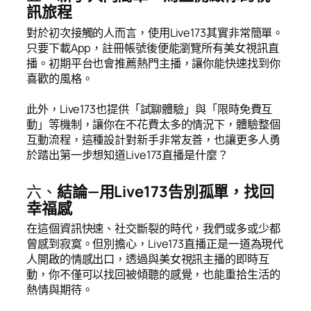
訊旅程
對於初次接觸的人而言，使用Live173其實非常簡單。
只要下載App，註冊帳號後便能瀏覽所有美女視訊直
播。初期平台也會推薦熱門主播，讓你能快速找到你
喜歡的風格。
此外，Live173也提供「試聊體驗」與「限時免費互
動」等機制，讓你在不花費太多的情況下，體驗整個
互動流程，這種設計對新手非常友善，也讓更多人勇
於踏出第一步想知道Live173直播是什麼？
六、
結論—用Live173告別孤單，找回
幸福感
在這個資訊快速、社交斷裂的時代，我們或多或少都
曾感到寂寞。但別擔心，Live173直播正是一道為現代
人開啟的情感出口，透過與美女視訊主播的即時互
動，你不僅可以找回被傾聽的感覺，也能重拾生活的
熱情與期待。