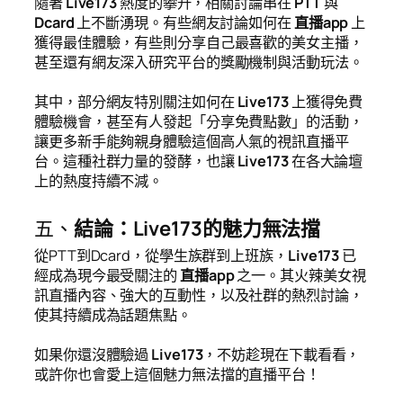
隨著
Live173
熱度的攀升，相關討論串在
PTT
與
Dcard
上不斷湧現。有些網友討論如何在
直播app
上
獲得最佳體驗，有些則分享自己最喜歡的美女主播，
甚至還有網友深入研究平台的獎勵機制與活動玩法。
其中，部分網友特別關注如何在
Live173
上獲得免費
體驗機會，甚至有人發起「分享免費點數」的活動，
讓更多新手能夠親身體驗這個高人氣的視訊直播平
台。這種社群力量的發酵，也讓
Live173
在各大論壇
上的熱度持續不減。
五、
結論：Live173的魅力無法擋
從PTT到Dcard，從學生族群到上班族，
Live173
已
經成為現今最受關注的
直播app
之一。其火辣美女視
訊直播內容、強大的互動性，以及社群的熱烈討論，
使其持續成為話題焦點。
如果你還沒體驗過
Live173
，不妨趁現在下載看看，
或許你也會愛上這個魅力無法擋的直播平台！