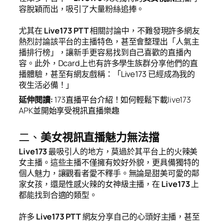
容脫穎而出，吸引了大量粉絲追捧。
尤其在
Live173 PTT
相關討論中，不難發現許多網友
熱烈討論該平台的主播特色，甚至會整理出「人氣主
播排行榜」，讓新手更容易找到自己喜歡的直播內
容。此外，Dcard上也有許多學生族群分享他們的直
播體驗，甚至有網友戲稱：「Live173 已經成為我的
夜生活必備！」
延伸閱讀
:
173直播平台介紹！如何輕鬆下載live173
APK並開始享受視訊直播樂趣
二、
美女視訊直播魅力無法擋
Live173
最吸引人的地方，莫過於其平台上的火辣美
女主播。這些主播不僅擁有姣好外貌，更具備獨特的
個人魅力，讓觀看者愛不釋手。無論是甜美可愛的鄰
家女孩，還是性感火辣的女神級主播，在
Live173
上
都能找到合適的類型。
許多
Live173 PTT
網友分享自己的心頭好主播，甚至