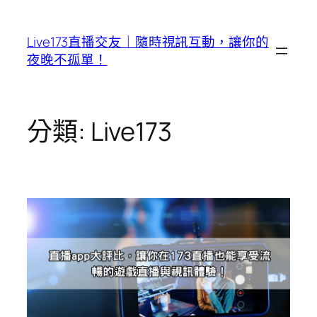
跳
至
Live173直播交友｜隨時視訊互動，讓你的
主
夜晚不孤單！
要
內
容
分類:
Live173