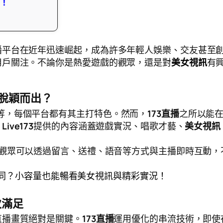
活！
播平台在近年迅速崛起，成為許多年輕人娛樂、交友甚至
用戶關注。不論你是熱愛遊戲的觀眾，還是對
美女視訊
有
能脫穎而出？
live等，每個平台都有其主打特色。然而，
173直播
之所以能
，
Live173
提供的內容涵蓋遊戲實況、唱歌才藝、
美女視訊
觀眾可以透過留言、送禮、語音等方式與主播即時互動，
何不同？小容量也能暢看美女視訊與精彩實況！
次滿足
直播畫質絕對是關鍵。
173直播
運用優化的串流技術，即使