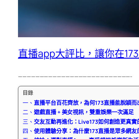
直播app大評比，讓你在1
——————————————————————————-
目錄
一、
直播平台百花齊放，為何173直播能脫穎而
二、
遊戲直播 + 美女視訊，雙重娛樂一次滿足
三、
交友互動再進化：Live173如何創造更真
四、
使用體驗分享：為什麼173直播是眾多網友