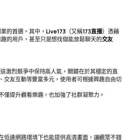
創業的首選。其中，
Live173
（又稱
173直播
）憑藉
興趣的用戶，甚至只是想找個能放鬆聊天的
交友
在這激烈競爭中保持高人氣，關鍵在於其穩定的直
、交友互動等豐富多元，使用者可根據興趣自由切
不僅提升觀看樂趣，也加強了社群凝聚力。
在低速網路環境下也能提供高清畫面，讓觀眾不錯