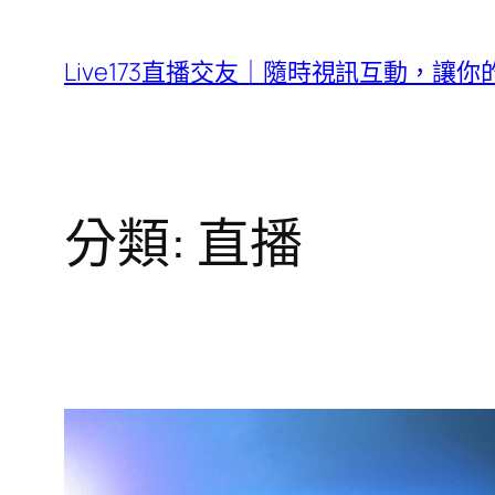
跳
至
Live173直播交友｜隨時視訊互動，讓
主
要
內
容
分類:
直播