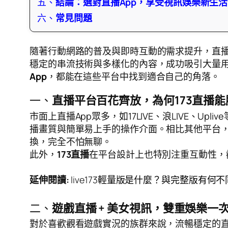
五、
結論：選對直播App，享受視訊娛樂新生
六、
常見問題
隨著行動網路的普及與即時互動的需求提升，直
穩定的串流技術與多樣化的內容，成功吸引大量
App
，都能在這些平台中找到適合自己的角落。
一、
直播平台百花齊放，為何173直播
市面上直播App眾多，如17LIVE、浪LIVE、Up
播畫質與簡單易上手的操作介面。相比其他平台
換，完全不怕無聊。
此外，
173直播
在平台設計上也特別注重互動性，
延伸閱讀
:
live173輕量版是什麼？與完整版有
二、
遊戲直播 + 美女視訊，雙重娛樂一
對於喜歡觀看遊戲實況的族群來說，流暢穩定的